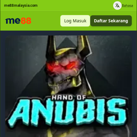
me88malaysia.com
Bahasa
Log Masuk
Daftar Sekarang