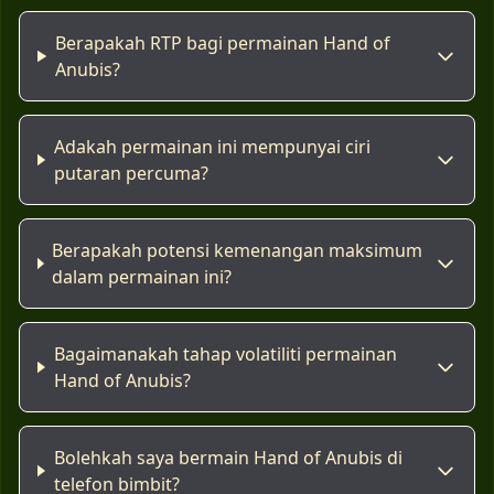
Berapakah RTP bagi permainan Hand of
Anubis?
Adakah permainan ini mempunyai ciri
putaran percuma?
Berapakah potensi kemenangan maksimum
dalam permainan ini?
Bagaimanakah tahap volatiliti permainan
Hand of Anubis?
Bolehkah saya bermain Hand of Anubis di
telefon bimbit?