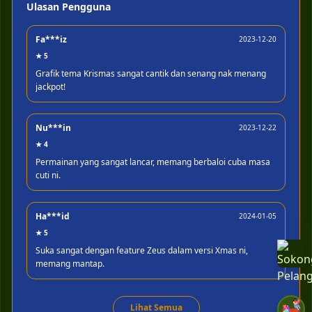
Ulasan Pengguna
Fa***iz
2023-12-20
★ 5
Grafik tema Krismas sangat cantik dan senang nak menang
jackpot!
Nu***in
2023-12-22
★ 4
Permainan yang sangat lancar, memang berbaloi cuba masa
cuti ni.
Ha***id
2024-01-05
★ 5
Suka sangat dengan feature Zeus dalam versi Xmas ni,
memang mantap.
Lihat Semua