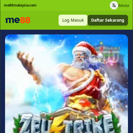
me88malaysia.com
Bahasa
Log Masuk
Daftar Sekarang