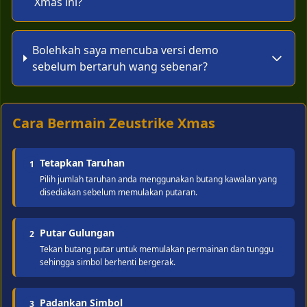
Xmas ini?
Bolehkah saya mencuba versi demo
sebelum bertaruh wang sebenar?
Cara Bermain Zeustrike Xmas
Tetapkan Taruhan
1
Pilih jumlah taruhan anda menggunakan butang kawalan yang
disediakan sebelum memulakan putaran.
Putar Gulungan
2
Tekan butang putar untuk memulakan permainan dan tunggu
sehingga simbol berhenti bergerak.
Padankan Simbol
3