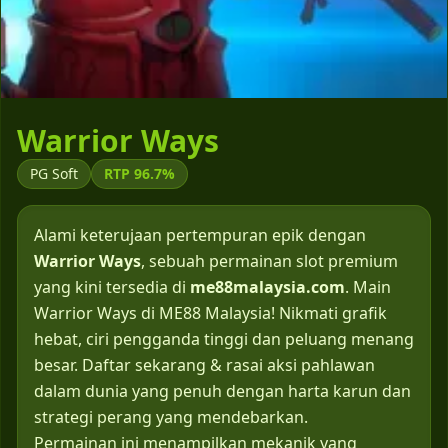
▶
Warrior Ways
PG Soft
RTP 96.7%
Alami keterujaan pertempuran epik dengan
Warrior Ways
, sebuah permainan slot premium
yang kini tersedia di
me88malaysia.com
. Main
Warrior Ways di ME88 Malaysia! Nikmati grafik
hebat, ciri pengganda tinggi dan peluang menang
besar. Daftar sekarang & rasai aksi pahlawan
dalam dunia yang penuh dengan harta karun dan
strategi perang yang mendebarkan.
Permainan ini menampilkan mekanik yang