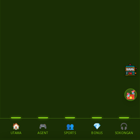
🏠
🎮
👥
💎
🎧
UTAMA
AGENT
SPORTS
BONUS
SOKONGAN